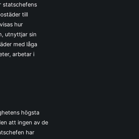
r statschefens
städer till
visas hur
 utnyttjar sin
städer med låga
ter, arbetar i
ighetens högsta
len att ingen av de
tatschefen har