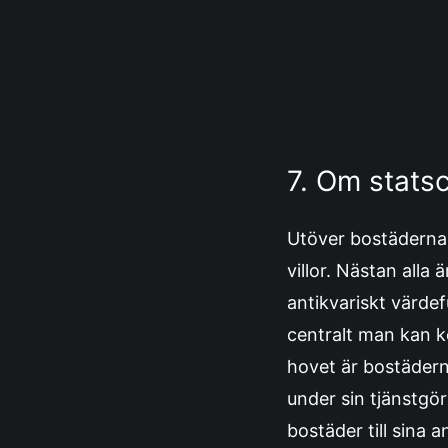
7. Om statsc
Utöver bostäderna 
villor. Nästan all
antikvariskt värde
centralt man kan ko
hovet är bostädern
under sin tjänstgö
bostäder till sina 