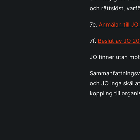
och rättslöst, varf
7e.
Anmälan till JO
7f.
Beslut av JO 2
JO finner utan moti
Sammanfattningsvis
och JO inga skäl a
koppling till organ