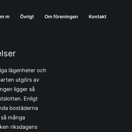
 m m
Övrigt
Om föreningen
Kontakt
elser
liga lägenheter och
parten utgörs av
ngen ligger så
tslotten. Enligt
ända bostäderna
r så många
arken riksdagens