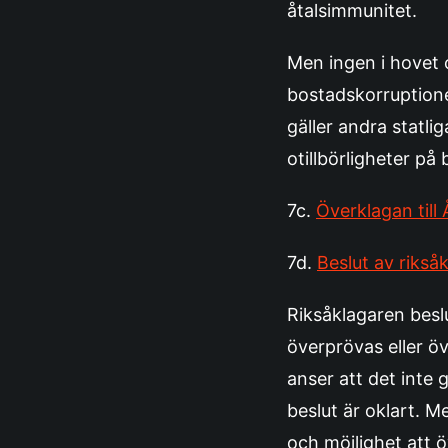
åtalsimmunitet.
Men ingen i hovet 
bostadskorruptione
gäller andra statl
otillbörligheter p
7c.
Överklagan til
7d.
Beslut av rikså
Riksåklagaren beslu
överprövas eller ö
anser att det inte 
beslut är oklart. M
och möjlighet att 