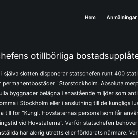
Hem
Anmälningar
hefens otillbörliga bostadsupplåt
i själva slotten disponerar statschefen runt 400 stat
a är permanentbostäder i Storstockholm. Absoluta mer
fulla byggnader belägna i enastående miljöer som anti
mma i Stockholm eller i anslutning till de kungliga lus
a till för “Kungl. Hovstaternas personal som får anv
ringstid vid Hovstaterna”. Varför statschefen behöve
anställda har aldrig utretts eller förklarats närmare. V