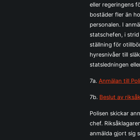
eller regeringens 
bostäder fler än ho
personalen. I anmäl
statschefen, i str
ställning för otill
hyresnivåer till sl
statsledningen elle
7a.
Anmälan till Po
7b.
Beslut av riks
Polisen skickar an
chef. Riksåklagare
anmälda gjort sig s