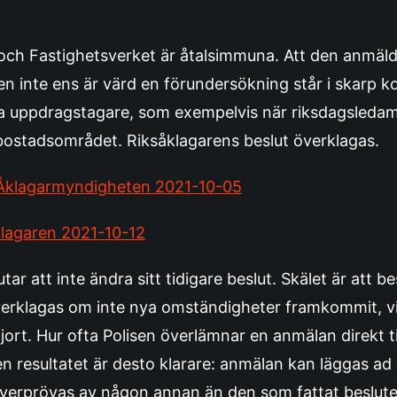
och Fastighetsverket är åtalsimmuna. Att den anmäl
n inte ens är värd en förundersökning står i skarp ko
iga uppdragstagare, som exempelvis när riksdagsleda
å bostadsområdet. Riksåklagarens beslut överklagas.
l Åklagarmyndigheten 2021-10-05
klagaren 2021-10-12
tar att inte ändra sitt tidigare beslut. Skälet är att b
verklagas om inte nya omständigheter framkommit, vi
gjort. Hur ofta Polisen överlämnar en anmälan direkt ti
en resultatet är desto klarare: anmälan kan läggas ad
överprövas av någon annan än den som fattat beslutet