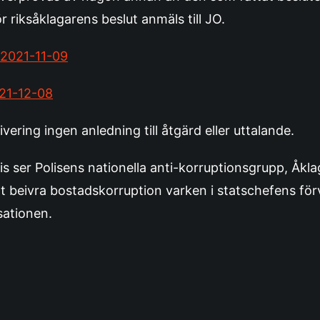
ör riksåklagarens beslut anmäls till JO.
 2021-11-09
021-12-08
vering ingen anledning till åtgärd eller uttalande.
 ser Polisens nationella anti-korruptionsgrupp, Åk
tt beivra bostadskorruption varken i statschefens för
isationen.