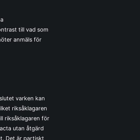
da
ntrast till vad som
möter anmäls för
eslutet varken kan
lket riksåklagaren
ll riksåklagaren för
 acta utan åtgärd
. Det är partiskt