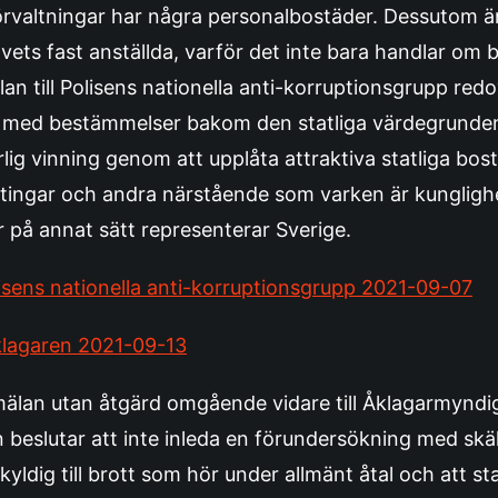
förvaltningar har några personalbostäder. Dessutom ä
vets fast anställda, varför det inte bara handlar om bo
an till Polisens nationella anti-korruptionsgrupp redo
id med bestämmelser bakom den statliga värdegrunden,
börlig vinning genom att upplåta attraktiva statliga bo
äktingar och andra närstående som varken är kunglighe
r på annat sätt representerar Sverige.
lisens nationella anti-korruptionsgrupp 2021-09-07
åklagaren 2021-09-13
mälan utan åtgärd omgående vidare till Åklagarmynd
n beslutar att inte inleda en förundersökning med skä
kyldig till brott som hör under allmänt åtal och att s