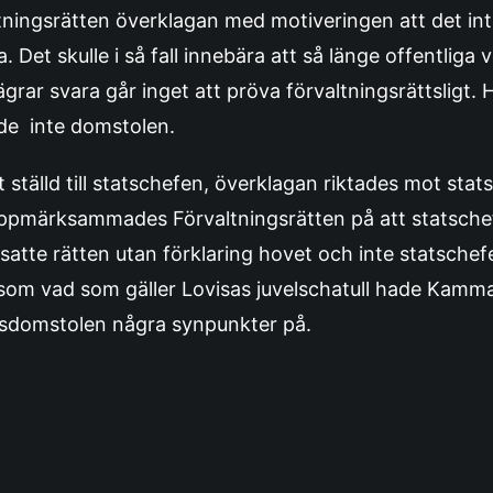
tningsrätten överklagan med motiveringen att det int
a. Det skulle i så fall innebära att så länge offentlig
grar svara går inget att pröva förvaltningsrättsligt.
de inte domstolen.
 ställd till statschefen, överklagan riktades mot stat
 uppmärksammades Förvaltningsrätten på att statsche
satte rätten utan förklaring hovet och inte statsche
liksom vad som gäller Lovisas juvelschatull hade Kamm
gsdomstolen några synpunkter på.