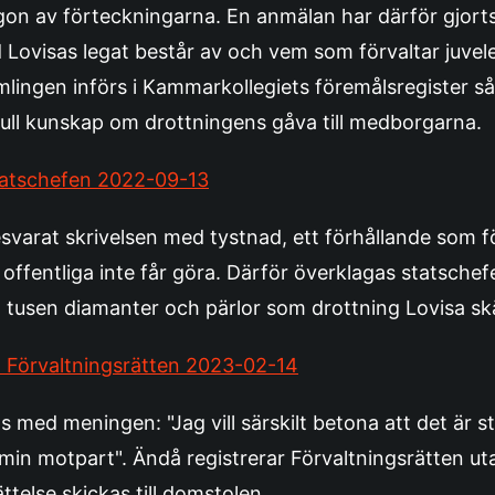
ågon av förteckningarna. En anmälan har därför gjorts 
Lovisas legat består av och vem som förvaltar juvel
lingen införs i Kammarkollegiets föremålsregister så
full kunskap om drottningens gåva till medborgarna.
statschefen 2022-09-13
svarat skrivelsen med tystnad, ett förhållande som 
offentliga inte får göra. Därför överklagas statsche
 tusen diamanter och pärlor som drottning Lovisa skän
ll Förvaltningsrätten 2023-02-14
 med meningen: "Jag vill särskilt betona att det är 
 min motpart". Ändå registrerar Förvaltningsrätten ut
telse skickas till domstolen.