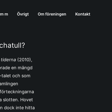
 m m
Övrigt
Om föreningen
Kontakt
chatull?
 tiderna
(2010),
terade en mängd
0-talet och som
samlingen
 förteckningarna
a slotten. Hovet
n dock inte hitta