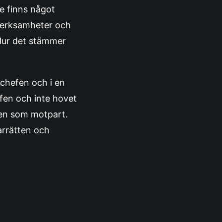
e finns något
a verksamheter och
 Hur det stämmer
schefen och i en
fen och inte hovet
fen som motpart.
arrätten och