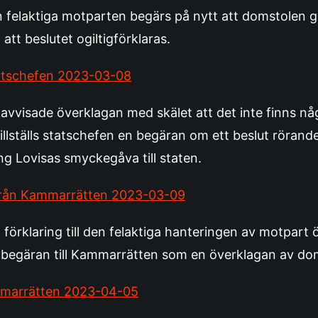
 felaktiga motparten begärs på nytt att domstolen ger
att beslutet ogiltigförklaras.
tatschefen 2023-03-08
avvisade överklagan med skälet att det inte finns någ
tillställs statschefen en begäran om ett beslut röran
ng Lovisas smyckegåva till staten.
rån Kammarrätten 2023-03-09
 förklaring till den felaktiga hanteringen av motpart
 begäran till Kammarrätten som en överklagan av dom
mmarrätten 2023-04-05