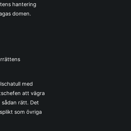
ttens hantering
klagas domen.
rrättens
lschatull med
atschefen att vägra
 sådan rätt. Det
splikt som övriga