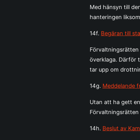
Med hänsyn till den
hanteringen liksom 
14f.
Begäran till s
Förvaltningsrätten 
överklaga. Därför 
tar upp om drottni
14g.
Meddelande f
Utan att ha gett en
Förvaltningsrätten
14h.
Beslut av Ka