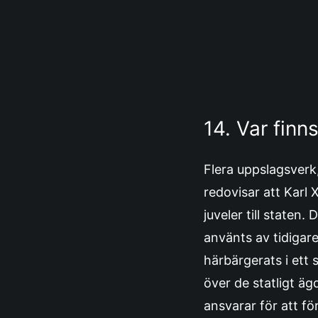
14. Var finn
Flera uppslagsverk
redovisar att Karl
juveler till staten
använts av tidigar
härbärgerats i ett
över de statligt ä
ansvarar för att f