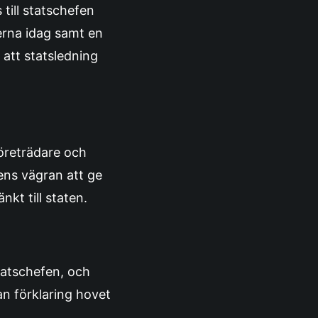
till statschefen
erna idag samt en
 att statsledning
företrädare och
fens vägran att ge
kt till staten.
statschefen, och
an förklaring hovet