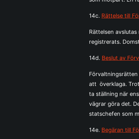
14c.
Rättelse till 
Rättelsen avslutas
registrerats. Doms
14d.
Beslut av För
Förvaltningsrätten
att överklaga. Tro
ta ställning när e
vägrar göra det. D
statschefen som mo
14e.
Begäran till 