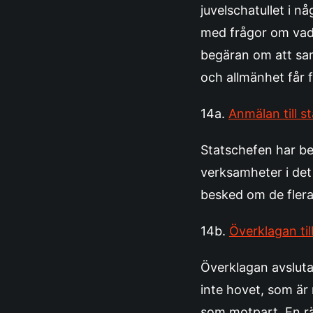
juvelschatullet i n
med frågor om vad 
begäran om att sam
och allmänhet får 
14a.
Anmälan till 
Statschefen har be
verksamheter i det 
besked om de flera
14b.
Överklagan ti
Överklagan avslutas
inte hovet, som är
som motpart. En rät