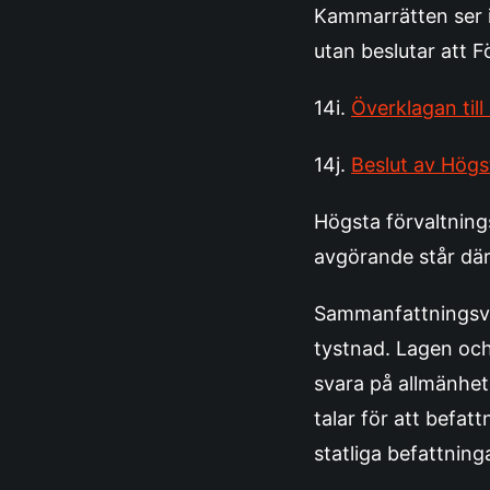
Kammarrätten ser i
utan beslutar att 
14i.
Överklagan til
14j.
Beslut av Hög
Högsta förvaltning
avgörande står dä
Sammanfattningsvis
tystnad. Lagen och 
svara på allmänhete
talar för att befa
statliga befattnin