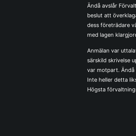
Ändå avslår Förval
beslut att överklag
dess företrädare vä
med lagen klargjor
Anmälan var uttalat
särskild skrivelse
var motpart. Ändå 
Inte heller detta 
Högsta förvaltnin