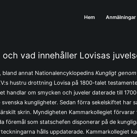
Hem
Anmälningar
s och vad innehåller Lovisas juvels
, bland annat Nationalencyklopedins
Kungligt genom
 XV:s hustru drottning Lovisa på 1800-talet testamen
. Det handlar om smycken och juveler daterade till 170
e svenska kungligheter. Sedan förra sekelskiftet har 
 särskilt skrin. Myndigheten Kammarkollegiet förvarar
gda föremål som statschefen disponerar på de kunglig
örteckningarna hålls uppdaterade. Kammarkollegiet ka