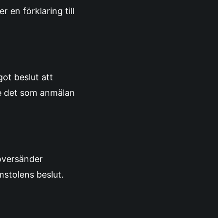
 en förklaring till
ot beslut att
de det som anmälan
 översänder
stolens beslut.