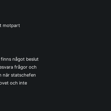
tt motpart
 finns något beslut
besvara frågor och
m när statschefen
ovet och inte