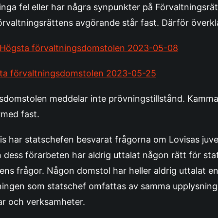
nga fel eller har några synpunkter på Förvaltningsrä
Förvaltningsrättens avgörande står fast. Därför över
l Högsta förvaltningsdomstolen 2023-05-08
sta förvaltningsdomstolen 2023-05-25
sdomstolen meddelar inte prövningstillstånd. Kamma
rmed fast.
 har statschefen besvarat frågorna om Lovisas juve
dess förarbeten har aldrig uttalat någon rätt för st
ns frågor. Någon domstol har heller aldrig uttalat en
ttningen som statschef omfattas av samma upplysning
gar och verksamheter.